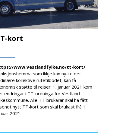
T-kort
ttps://www.vestlandfylke.no/tt-kort/
unksjonshemma som ikkje kan nytte det
dinære kollektive rutetilbodet, kan få
onomisk støtte til reiser. 1. januar 2021 kom
t endringar i TT-ordninga for Vestland
lkeskommune. Alle TT-brukarar skal ha fått
lsendt nytt TT-kort som skal brukast frå 1.
anuar 2021.