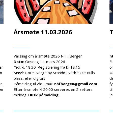
Årsmøte 11.03.2026
T
Varsling om årsmøte 2026 NHF Bergen
h
Dato:
Onsdag 11. mars 2026
F
ten
Tid:
kl. 18.30. Registrering fra kl. 18.15
or
om
Sted:
Hotel Norge by Scandic, Nedre Ole Bulls
øk
plass, eller digitalt
de
en
Påmelding til vår Email:
nhfbergen@gmail.com
fy
en
Etter årsmøte kl 20.00 serveres en 2-retters
ti
middag.
Husk påmelding
.
j