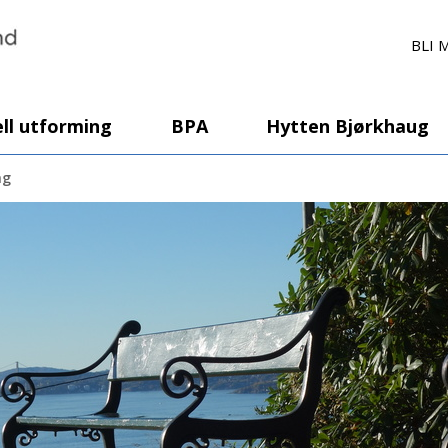
BLI 
ll utforming
BPA
Hytten Bjørkhaug
ag