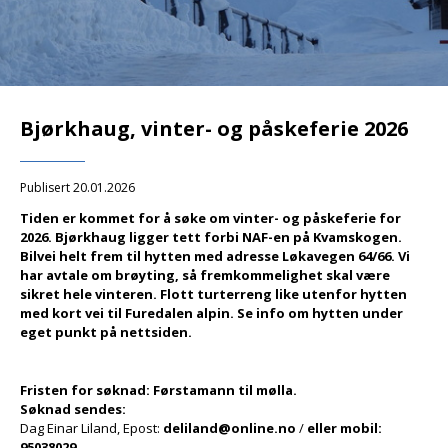
Bjørkhaug, vinter- og påskeferie 2026
Publisert 20.01.2026
Tiden er kommet for å søke om vinter- og påskeferie for
2026. Bjørkhaug ligger tett forbi NAF-en på Kvamskogen.
Bilvei helt frem til hytten med adresse Løkavegen 64/66. Vi
har avtale om brøyting, så fremkommelighet skal være
sikret hele vinteren. Flott turterreng like utenfor hytten
med kort vei til Furedalen alpin. Se info om hytten under
eget punkt på nettsiden.
Fristen for søknad: Førstamann til mølla.
Søknad sendes:
Dag Einar Liland, Epost:
deliland@online.no
/
eller mobil:
95038029
.