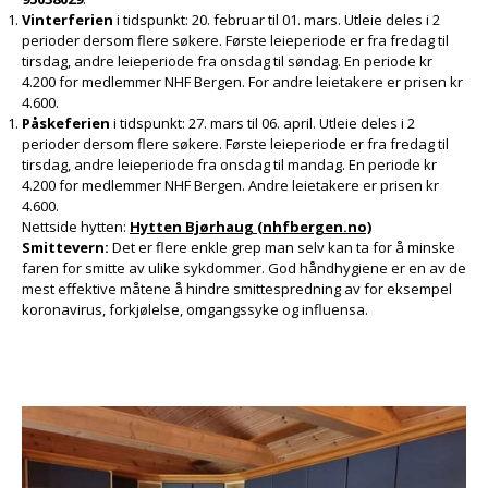
Vinterferien
i tidspunkt: 20. februar til 01. mars. Utleie deles i 2
perioder dersom flere søkere. Første leieperiode er fra fredag til
tirsdag, andre leieperiode fra onsdag til søndag. En periode kr
4.200 for medlemmer NHF Bergen. For andre leietakere er prisen kr
4.600.
Påskeferien
i tidspunkt: 27. mars til 06. april. Utleie deles i 2
perioder dersom flere søkere. Første leieperiode er fra fredag til
tirsdag, andre leieperiode fra onsdag til mandag. En periode kr
4.200 for medlemmer NHF Bergen. Andre leietakere er prisen kr
4.600.
Nettside hytten:
Hytten Bjørhaug (nhfbergen.no)
Smitte
vern:
Det er flere enkle grep man selv kan ta for å minske
faren for smitte av ulike sykdommer. God håndhygiene er en av de
mest effektive måtene å hindre smittespredning av for eksempel
koronavirus, forkjølelse, omgangssyke og influensa.